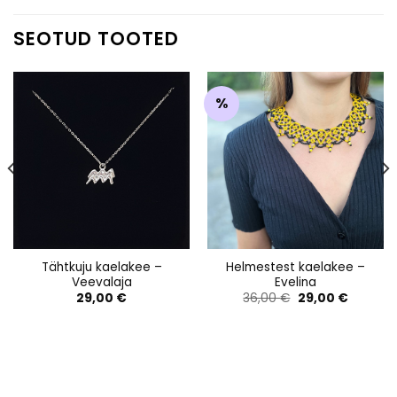
SEOTUD TOOTED
%
Tähtkuju kaelakee –
Helmestest kaelakee –
Veevalaja
Evelina
Algne
Praegu
29,00
€
36,00
€
29,00
€
hind
hind
oli:
on:
36,00 €.
29,00 €.