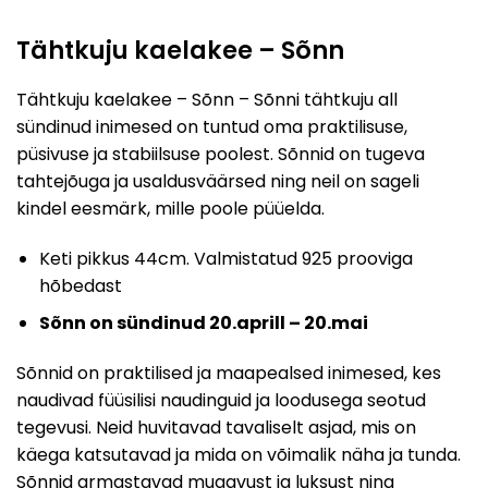
Tähtkuju kaelakee – Sõnn
Tähtkuju kaelakee – Sõnn – Sõnni tähtkuju all
sündinud inimesed on tuntud oma praktilisuse,
püsivuse ja stabiilsuse poolest. Sõnnid on tugeva
tahtejõuga ja usaldusväärsed ning neil on sageli
kindel eesmärk, mille poole püüelda.
Keti pikkus 44cm. Valmistatud 925 prooviga
hõbedast
Sõnn on sündinud 20.aprill – 20.mai
Sõnnid on praktilised ja maapealsed inimesed, kes
naudivad füüsilisi naudinguid ja loodusega seotud
tegevusi. Neid huvitavad tavaliselt asjad, mis on
käega katsutavad ja mida on võimalik näha ja tunda.
Sõnnid armastavad mugavust ja luksust ning