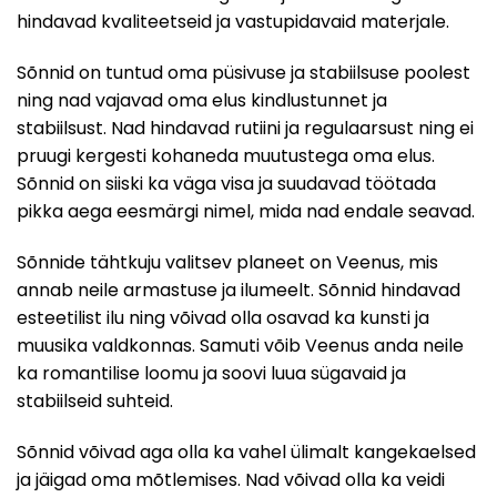
hindavad kvaliteetseid ja vastupidavaid materjale.
Sõnnid on tuntud oma püsivuse ja stabiilsuse poolest
ning nad vajavad oma elus kindlustunnet ja
stabiilsust. Nad hindavad rutiini ja regulaarsust ning ei
pruugi kergesti kohaneda muutustega oma elus.
Sõnnid on siiski ka väga visa ja suudavad töötada
pikka aega eesmärgi nimel, mida nad endale seavad.
Sõnnide tähtkuju valitsev planeet on Veenus, mis
annab neile armastuse ja ilumeelt. Sõnnid hindavad
esteetilist ilu ning võivad olla osavad ka kunsti ja
muusika valdkonnas. Samuti võib Veenus anda neile
ka romantilise loomu ja soovi luua sügavaid ja
stabiilseid suhteid.
Sõnnid võivad aga olla ka vahel ülimalt kangekaelsed
ja jäigad oma mõtlemises. Nad võivad olla ka veidi