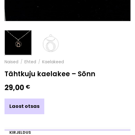
Naised
/
Ehted
/
Kaelakeed
Tähtkuju kaelakee – Sõnn
29,00
€
Laost otsas
KIRJELDUS