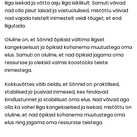
liiga isekad ja võtta asju liiga isiklikult. Samuti võivad
nad olla pisut laisad ja vastuolulised, mistõttu võivad
nad vajada teistelt inimestelt veidi tõuget, et end
liigutada.
Oluline on, et Sõnnid õpiksid vältima liigset
kangekaelsust ja õpiksid kohanema muutustega oma
elus. Samuti on oluline, et nad õpiksid jagama oma
ressursse ja oleksid valmis koostööks teiste
inimestega.
Kokkuvõttes võib öelda, et Sõnnid on praktilised,
stabiilsed ja püsivad inimesed, kes hindavad
kindlustunnet ja stabiilsust oma elus. Nad võivad aga
olla ka vahel liiga kangekaelsed ja isekad, mistõttu on
oluline, et nad õpiksid kohanema muutustega oma
elus ning jagama oma ressursse teistega.