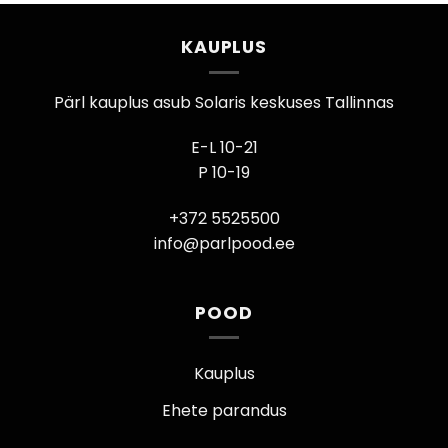
KAUPLUS
Pärl kauplus asub Solaris keskuses Tallinnas
E-L 10-21
P 10-19
+372 5525500
info@parlpood.ee
POOD
Kauplus
Ehete parandus