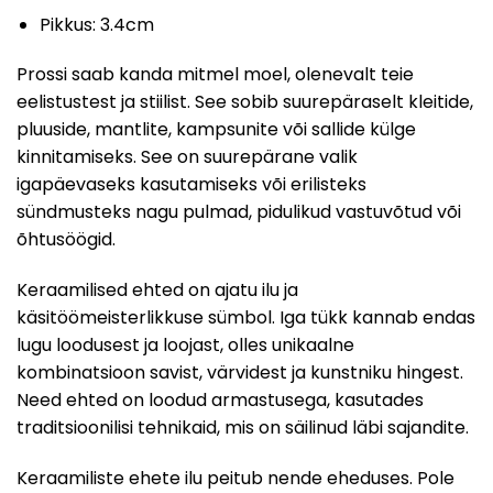
Pikkus: 3.4cm
Prossi saab kanda mitmel moel, olenevalt teie
eelistustest ja stiilist. See sobib suurepäraselt kleitide,
pluuside, mantlite, kampsunite või sallide külge
kinnitamiseks. See on suurepärane valik
igapäevaseks kasutamiseks või erilisteks
sündmusteks nagu pulmad, pidulikud vastuvõtud või
õhtusöögid.
Keraamilised ehted on ajatu ilu ja
käsitöömeisterlikkuse sümbol. Iga tükk kannab endas
lugu loodusest ja loojast, olles unikaalne
kombinatsioon savist, värvidest ja kunstniku hingest.
Need ehted on loodud armastusega, kasutades
traditsioonilisi tehnikaid, mis on säilinud läbi sajandite.
Keraamiliste ehete ilu peitub nende eheduses. Pole