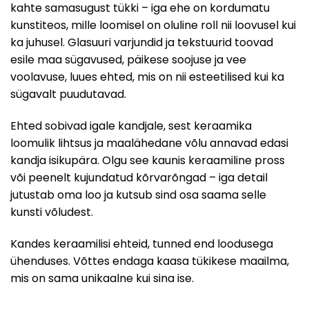
kahte samasugust tükki – iga ehe on kordumatu
kunstiteos, mille loomisel on oluline roll nii loovusel kui
ka juhusel. Glasuuri varjundid ja tekstuurid toovad
esile maa sügavused, päikese soojuse ja vee
voolavuse, luues ehted, mis on nii esteetilised kui ka
sügavalt puudutavad.
Ehted sobivad igale kandjale, sest keraamika
loomulik lihtsus ja maalähedane võlu annavad edasi
kandja isikupära. Olgu see kaunis keraamiline pross
või peenelt kujundatud kõrvarõngad – iga detail
jutustab oma loo ja kutsub sind osa saama selle
kunsti võludest.
Kandes keraamilisi ehteid, tunned end loodusega
ühenduses. Võttes endaga kaasa tükikese maailma,
mis on sama unikaalne kui sina ise.