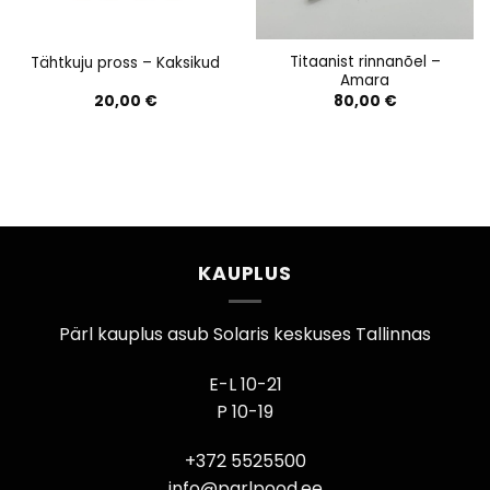
Titaanist rinnanõel –
Tähtkuju pross – Kaksikud
Amara
20,00
€
80,00
€
KAUPLUS
Pärl kauplus asub Solaris keskuses Tallinnas
E-L 10-21
P 10-19
+372 5525500
info@parlpood.ee