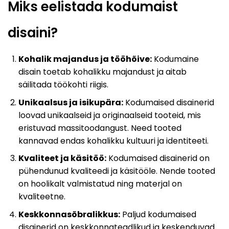
Miks eelistada kodumaist
disaini?
Kohalik majandus ja tööhõive:
Kodumaine
disain toetab kohalikku majandust ja aitab
säilitada töökohti riigis.
Unikaalsus ja isikupära:
Kodumaised disainerid
loovad unikaalseid ja originaalseid tooteid, mis
eristuvad massitoodangust. Need tooted
kannavad endas kohalikku kultuuri ja identiteeti
.
Kvaliteet ja käsitöö:
Kodumaised disainerid on
pühendunud kvaliteedi ja käsitööle. Nende tooted
on hoolikalt valmistatud ning materjal on
kvaliteetne
.
Keskkonnasõbralikkus:
Paljud kodumaised
disainerid on keskkonnateadlikud ja keskenduvad