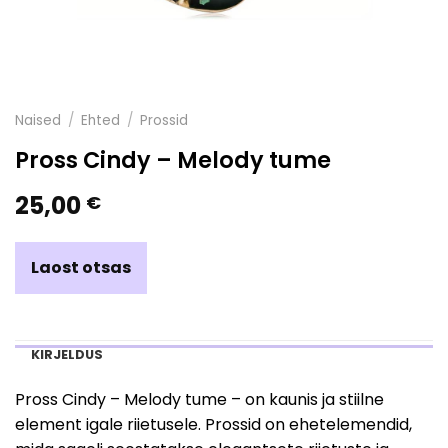
Naised
/
Ehted
/
Prossid
Pross Cindy – Melody tume
25,00
€
Laost otsas
KIRJELDUS
Pross Cindy – Melody tume – on kaunis ja stiilne
element igale riietusele. Prossid on ehetelemendid,