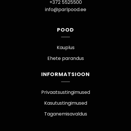
+372 5525500
info@parlpood.ee
POOD
Kauplus
Ehete parandus
INFORMATSIOON
Privaatsustingimused
Kasutustingimused
Taganemisavaldus