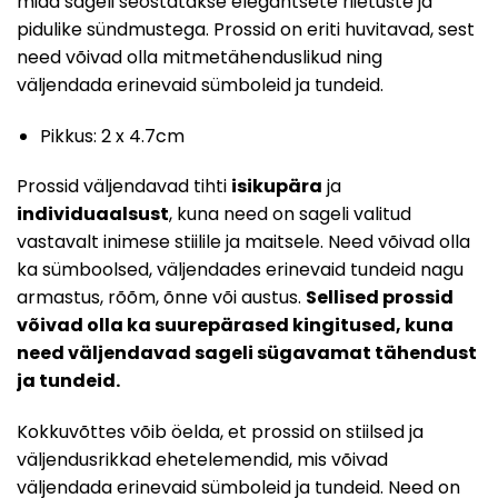
mida sageli seostatakse elegantsete riietuste ja
pidulike sündmustega. Prossid on eriti huvitavad, sest
need võivad olla mitmetähenduslikud ning
väljendada erinevaid sümboleid ja tundeid.
Pikkus: 2 x 4.7cm
Prossid väljendavad tihti
isikupära
ja
individuaalsust
, kuna need on sageli valitud
vastavalt inimese stiilile ja maitsele. Need võivad olla
ka sümboolsed, väljendades erinevaid tundeid nagu
armastus, rõõm, õnne või austus.
Sellised prossid
võivad olla ka suurepärased kingitused, kuna
need väljendavad sageli sügavamat tähendust
ja tundeid.
Kokkuvõttes võib öelda, et prossid on stiilsed ja
väljendusrikkad ehetelemendid, mis võivad
väljendada erinevaid sümboleid ja tundeid. Need on