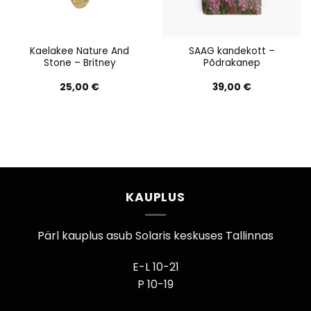
Kaelakee Nature And
SAAG kandekott –
Stone – Britney
Põdrakanep
25,00
€
39,00
€
KAUPLUS
Pärl kauplus asub Solaris keskuses Tallinnas
E-L 10-21
P 10-19