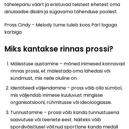
tähelepanu väärt ja eristuvad teistest ehetest oma
ainulaadse disaini ja sügavama tähenduse poolest
.
Pross Cindy – Melody tume tuleb koos Pärl logoga
karbiga.
Miks kantakse rinnas prossi?
Mälestuse austamine – mõned inimesed kannavad
rinnas prossi, et mälestada oma lähedasi või
sündmust, mis neile oluline on.
Identiteedi väljendamine – pross võib olla sümbol,
mis väljendab inimese kuuluvust mingisse
organisatsiooni, rühmitusse või ideoloogiasse.
Tunnustamine – prossi võib kanda tunnustusena
saavutuse või teenete eest. Näiteks võib
spordivõistlusel võitnud sportlane kanda medali