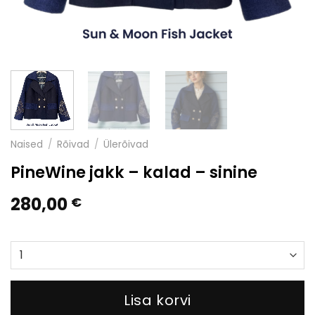
Naised
/
Rõivad
/
Ülerõivad
PineWine jakk – kalad – sinine
280,00
€
Lisa korvi