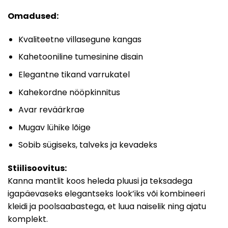
Omadused:
Kvaliteetne villasegune kangas
Kahetooniline tumesinine disain
Elegantne tikand varrukatel
Kahekordne nööpkinnitus
Avar reväärkrae
Mugav lühike lõige
Sobib sügiseks, talveks ja kevadeks
Stiilisoovitus:
Kanna mantlit koos heleda pluusi ja teksadega
igapäevaseks elegantseks look’iks või kombineeri
kleidi ja poolsaabastega, et luua naiselik ning ajatu
komplekt.