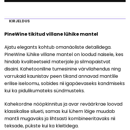
KIRJELDUS
PineWine tikitud villane lühike mantel
Ajatu elegants kohtub omanäoliste detailidega.
PineWine lühike villane mantel on loodud naisele, kes
hindab kvaliteetseid materjale ja silmapaistvat
disaini. Kahetooniline tumesinine värvilahendus ning
varrukaid kaunistav peen tikand annavad mantlile
erilise iseloomu, sobides nii igapäevaseks kandmiseks
kui ka pidulikumateks sündmusteks.
Kahekordne nööpkinnitus ja avar reväärkrae loovad
klassikalise silueti, samas kui lühem lõige muudab
mantli mugavaks ja lihtsasti kombineeritavaks nii
teksade, pükste kui ka kleitidega.