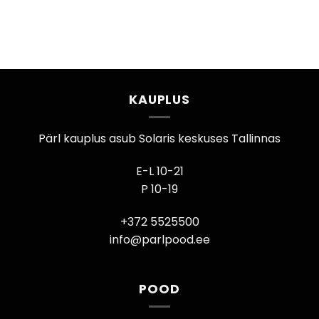
KAUPLUS
Pärl kauplus asub Solaris keskuses Tallinnas
E-L 10-21
P 10-19
+372 5525500
info@parlpood.ee
POOD