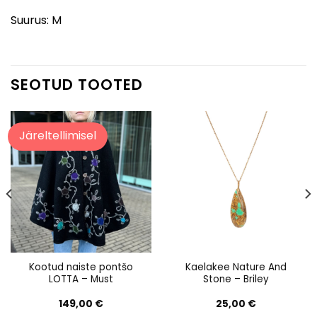
Suurus: M
SEOTUD TOOTED
Järeltellimisel
Kootud naiste pontšo
Kaelakee Nature And
LOTTA – Must
Stone – Briley
149,00
€
25,00
€