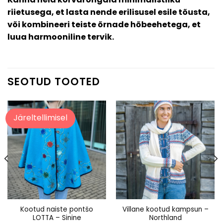
riietusega, et lasta nende erilisusel esile tõusta,
või kombineeri teiste õrnade hõbeehetega, et
luua harmooniline tervik.
SEOTUD TOOTED
Järeltellimisel
Kootud naiste pontšo
Villane kootud kampsun –
LOTTA – Sinine
Northland