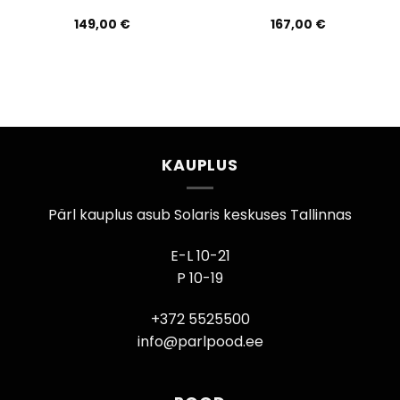
149,00
€
167,00
€
KAUPLUS
Pärl kauplus asub Solaris keskuses Tallinnas
E-L 10-21
P 10-19
+372 5525500
info@parlpood.ee