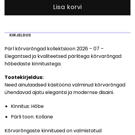
Lisa korvi
KIRJELDUS
Pärl kõrvarõngad kollektsioon 2026 – 07 –
Elegantsed ja kvaliteetsed pärlitega kõrvarõngad
hõbedaste kinnitustega.
Tootekirjeldus:
Need ainulaadsed käsitööna valminud kõrvarõngad
ühendavad ajatu elegantsi ja modernse disaini.
Kinnitus: Hõbe
Pärli toon: Kollane
Kõrvarõngaste kinnitused on valmistatud