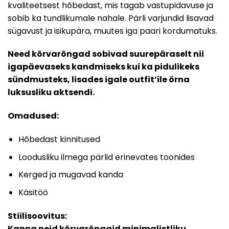
kvaliteetsest hõbedast, mis tagab vastupidavuse ja
sobib ka tundlikumale nahale. Pärli varjundid lisavad
sügavust ja isikupära, muutes iga paari kordumatuks.
Need kõrvarõngad sobivad suurepäraselt nii
igapäevaseks kandmiseks kui ka pidulikeks
sündmusteks, lisades igale outfit’ile õrna
luksusliku aktsendi.
Omadused:
Hõbedast kinnitused
Loodusliku ilmega pärlid erinevates toonides
Kerged ja mugavad kanda
Käsitöö
Stiilisoovitus:
Kanna neid kõrvarõngaid minimalistliku