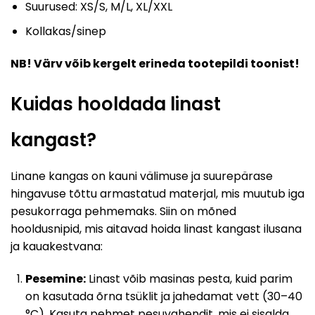
Suurused: XS/S, M/L, XL/XXL
Kollakas/sinep
NB! Värv võib kergelt erineda tootepildi toonist!
Kuidas hooldada linast
kangast?
Linane kangas on kauni välimuse ja suurepärase
hingavuse tõttu armastatud materjal, mis muutub iga
pesukorraga pehmemaks. Siin on mõned
hooldusnipid, mis aitavad hoida linast kangast ilusana
ja kauakestvana:
Pesemine:
Linast võib masinas pesta, kuid parim
on kasutada õrna tsüklit ja jahedamat vett (30–40
°C). Kasuta pehmet pesuvahendit, mis ei sisalda