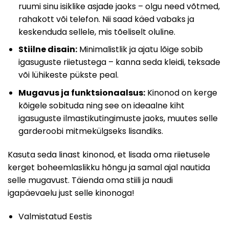
ruumi sinu isiklike asjade jaoks – olgu need võtmed,
rahakott või telefon. Nii saad käed vabaks ja
keskenduda sellele, mis tõeliselt oluline.
Stiilne disain:
Minimalistlik ja ajatu lõige sobib
igasuguste riietustega – kanna seda kleidi, teksade
või lühikeste pükste peal.
Mugavus ja funktsionaalsus:
Kinonod on kerge
kõigele sobituda ning see on ideaalne kiht
igasuguste ilmastikutingimuste jaoks, muutes selle
garderoobi mitmekülgseks lisandiks.
Kasuta seda linast kinonod, et lisada oma riietusele
kerget boheemlaslikku hõngu ja samal ajal nautida
selle mugavust. Täienda oma stiili ja naudi
igapäevaelu just selle kinonoga!
Valmistatud Eestis