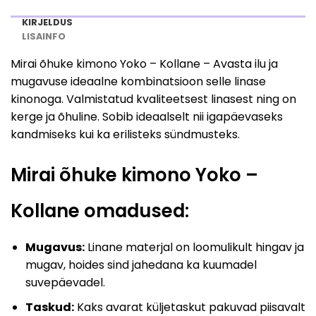
KIRJELDUS
LISAINFO
Mirai õhuke kimono Yoko – Kollane – Avasta ilu ja
mugavuse ideaalne kombinatsioon selle linase
kinonoga. Valmistatud kvaliteetsest linasest ning on
kerge ja õhuline. Sobib ideaalselt nii igapäevaseks
kandmiseks kui ka erilisteks sündmusteks.
Mirai õhuke kimono Yoko –
Kollane omadused:
Mugavus:
Linane materjal on loomulikult hingav ja
mugav, hoides sind jahedana ka kuumadel
suvepäevadel.
Taskud:
Kaks avarat küljetaskut pakuvad piisavalt