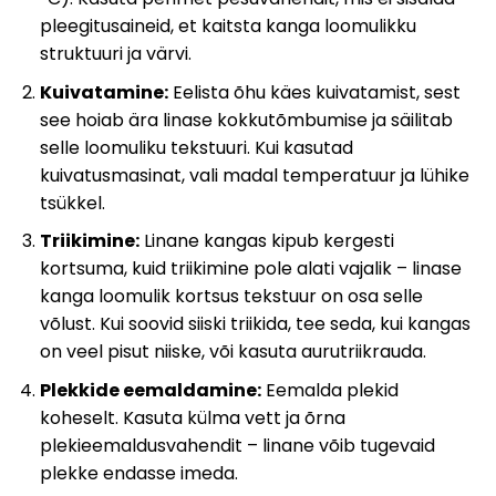
pleegitusaineid, et kaitsta kanga loomulikku
struktuuri ja värvi.
Kuivatamine:
Eelista õhu käes kuivatamist, sest
see hoiab ära linase kokkutõmbumise ja säilitab
selle loomuliku tekstuuri. Kui kasutad
kuivatusmasinat, vali madal temperatuur ja lühike
tsükkel.
Triikimine:
Linane kangas kipub kergesti
kortsuma, kuid triikimine pole alati vajalik – linase
kanga loomulik kortsus tekstuur on osa selle
võlust. Kui soovid siiski triikida, tee seda, kui kangas
on veel pisut niiske, või kasuta aurutriikrauda.
Plekkide eemaldamine:
Eemalda plekid
koheselt. Kasuta külma vett ja õrna
plekieemaldusvahendit – linane võib tugevaid
plekke endasse imeda.