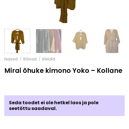
Naised
/
Rõivad
/
Kleidid
Mirai õhuke kimono Yoko – Kollane
Seda toodet ei ole hetkel laos ja pole
seetõttu saadaval.