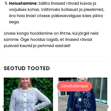
Hoiustamine:
Säilita linaseid rõivaid kuivas ja
varjulises kohas. Vältimaks kollasust ja pleekimist,
ära hoia linast otsese päikesevalguse käes pikka
aega.
Linase kanga hooldamine on lihtne, kui järgid neid
samme. Õige hooldus tagab, et linased rõivad
püsivad kaunid ja pehmed aastaid!
SEOTUD TOOTED
Järeltellimisel