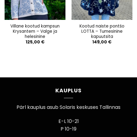
Villane kootud kampsun
Kootud naiste pontšo
Krysantem – Valge ja
LOTTA – Tumesinine
helesinine
kapuutsita
125,00
€
149,00
€
KAUPLUS
Pärl kauplus asub Solaris keskuses Tallinnas
E-L 10-21
P 10-19