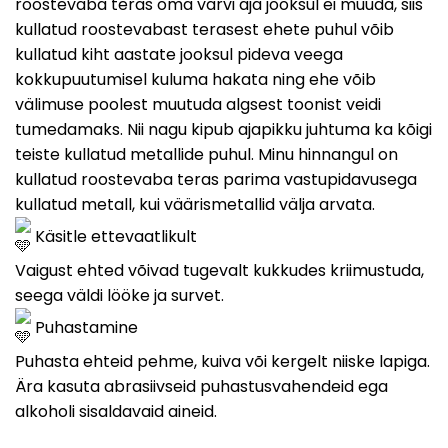
roostevaba teras oma värvi aja jooksul ei muuda, siis
kullatud roostevabast terasest ehete puhul võib
kullatud kiht aastate jooksul pideva veega
kokkupuutumisel kuluma hakata ning ehe võib
välimuse poolest muutuda algsest toonist veidi
tumedamaks. Nii nagu kipub ajapikku juhtuma ka kõigi
teiste kullatud metallide puhul. Minu hinnangul on
kullatud roostevaba teras parima vastupidavusega
kullatud metall, kui väärismetallid välja arvata.
Käsitle ettevaatlikult
Vaigust ehted võivad tugevalt kukkudes kriimustuda,
seega väldi lööke ja survet.
Puhastamine
Puhasta ehteid pehme, kuiva või kergelt niiske lapiga.
Ära kasuta abrasiivseid puhastusvahendeid ega
alkoholi sisaldavaid aineid.