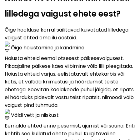
lilledega vaigust ehete eest?
Õige hoolduse korral säilitavad kuivatatud lilledega
vaigust ehted oma ilu aastaid.
Õige hoiustamine ja kandmine
Hoiusta ehteid eemal otsesest päikesevalgusest.
Pikaajaline päikese käes viibimine võib lilli pleegitada.
Hoiusta ehteid varjus, eelistatavalt ehtekarbis või
kotis, et vältida kriimustusi ja hõõrdumist teiste
ehetega. Soovitan kaelakeede puhul jälgida, et ripats
ei hõõrduks pidevalt vastu teist ripatsit, niimoodi võib
vaigust pind tuhmuda.
Väldi vett ja niiskust
Eemalda ehted enne pesemist, ujumist või sauna. Eriti
kehtib see kullatud ehete puhul. Kuigi tavaline