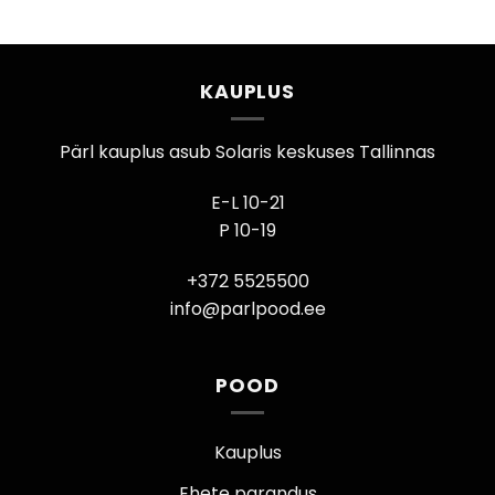
KAUPLUS
Pärl kauplus asub Solaris keskuses Tallinnas
E-L 10-21
P 10-19
+372 5525500
info@parlpood.ee
POOD
Kauplus
Ehete parandus