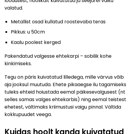
loodusest, hoolikalt kuivatatud ja seejärel vaiku
valatud.
Metallist osad kullatud roostevaba teras
Pikkus: u 50cm
Kaalu poolest kerged
Pakendatud valgesse ehtekarpi – sobilik kohe
kinkimiseks.
Tegu on päris kuivatatud lilledega, mille värvus võib
aja jooksul muutuda. Ehete pikaaegse ilu tagamiseks
tuleks ehteid hoiustada eemal päikesevalgusest (nt
selles samas valges ehtekarbis) ning eemal teistest
ehetest, vältimaks kriimustusi vaigu pinnal. Vältida
kokkupuudet veega.
Kuidas hoolt kanda kuivatatud