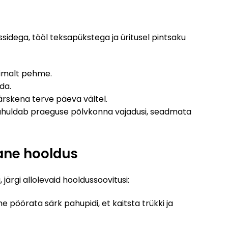
sidega, tööl teksapükstega ja üritusel pintsaku
limalt pehme.
da.
värskena terve päeva vältel.
s rahuldab praeguse põlvkonna vajadusi, seadmata
nane hooldus
järgi allolevaid hooldussoovitusi:
 pöörata särk pahupidi, et kaitsta trükki ja