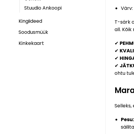
Stuudio Ankoopi
Värv:
Kingiideed
T-särk o
all. Kõi
Soodusmüük
Kinkekaart
✔
PEHM
✔
KVALI
✔
HING
✔
JÄTK
ohtu tu
Mara
Selleks,
Pesu:
säilit