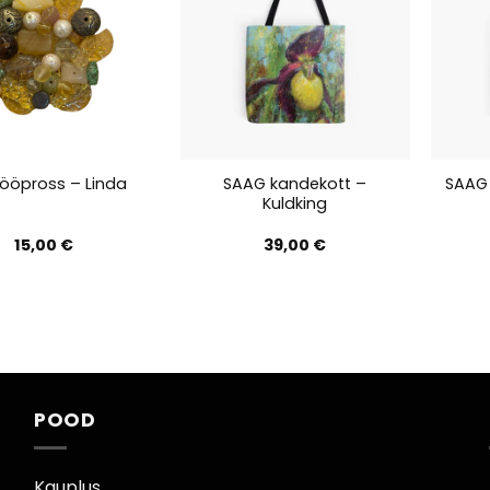
SAAG kandekott –
tööpross – Linda
SAAG 
Kuldking
15,00
€
39,00
€
POOD
Kauplus