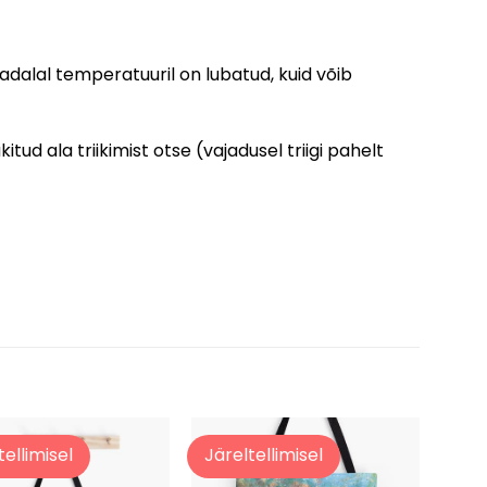
dalal temperatuuril on lubatud, kuid võib
ud ala triikimist otse (vajadusel triigi pahelt
tellimisel
Järeltellimisel