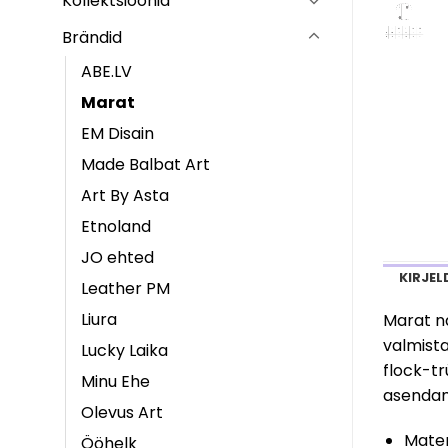
Kollektsioonid
Brändid
ABE.LV
Marat
EM Disain
Made Balbat Art
Art By Asta
Etnoland
JO ehted
KIRJEL
Leather PM
Liura
Marat na
valmista
Lucky Laika
flock-tr
Minu Ehe
asendam
Olevus Art
Materj
Ööhelk