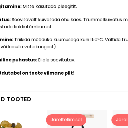
gitamine:
Mitte kasutada pleegitit.
atus:
Soovitavalt kuivatada õhu käes. Trummelkuivatus ma
stada kokkutõmbumist.
imine:
Triikida mõõduka kuumusega kuni 150°C. Vältida trükit
 või kasuta vahekangast).
iline puhastus:
Ei ole soovitatav.
dutabel on toote viimane pilt!
UD TOOTED
Järeltellimisel
Järel