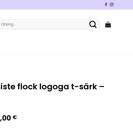
tsi:
iste flock logoga t-särk –
gne
Praegune
,00
€
nd
hind
:
on: