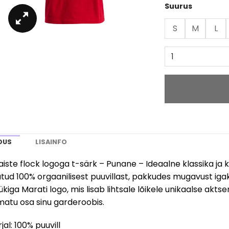
Suurus
35
S
M
L
DUS
LISAINFO
iste flock logoga t-särk – Punane – Ideaalne klassika ja
tud 100% orgaanilisest puuvillast, pakkudes mugavust iga
ükiga Marati logo, mis lisab lihtsale lõikele unikaalse aktsen
atu osa sinu garderoobis
.
al: 100% puuvill