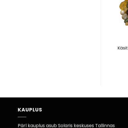
 naiste pontšo
SAAG kandekott – Aarad
Käsi
TTA – Must
149,00
€
39,00
€
KAUPLUS
Pärl kauplus asub Solaris keskuses Tallinnas