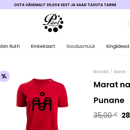
OSTA VÄHEMALT 39,00€ EEST JA SAAD TASUTA TARNE
O
obin Ruth
Kinkekaart
Soodusmüük
Kingiideed
Brändid
/
Marat
%
Marat na
Punane
Al
35,00
28
€
hi
oli