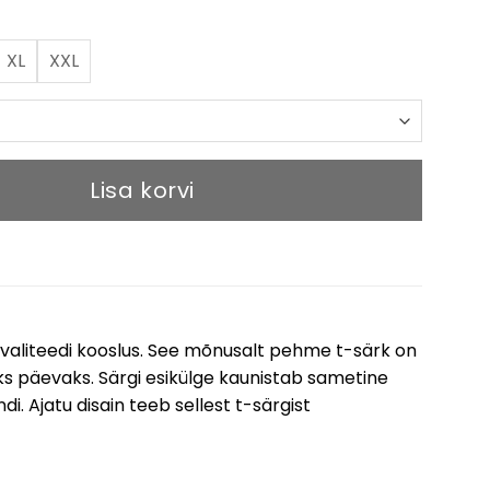
,00 €.
28,00 €.
XL
XXL
Lisa korvi
 kvaliteedi kooslus. See mõnusalt pehme t-särk on
ks päevaks. Särgi esikülge kaunistab sametine
di. Ajatu disain teeb sellest t-särgist