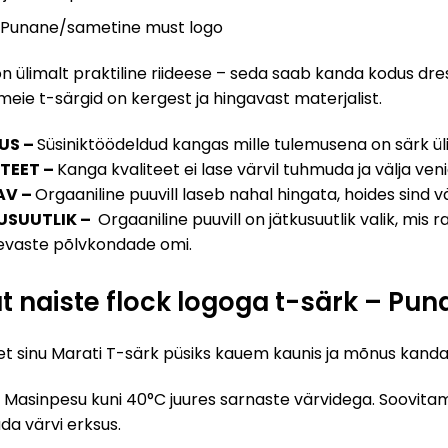
 Punane/sametine must logo
n ülimalt praktiline riideese – seda saab kanda kodus dres
k meie t-särgid on kergest ja hingavast materjalist
.
US –
Süsiniktöödeldud kangas mille tulemusena on särk ü
TEET –
Kanga kvaliteet ei lase värvil tuhmuda ja välja veni
AV –
Orgaaniline puuvill laseb nahal hingata, hoides sind 
USUUTLIK –
Orgaaniline puuvill on jätkusuutlik valik, mi
levaste põlvkondade omi.
t naiste flock logoga t-särk – Pu
 et sinu Marati T-särk püsiks kauem kaunis ja mõnus kanda, 
Masinpesu kuni 40°C juures sarnaste värvidega. Soovitame
ada värvi erksus.