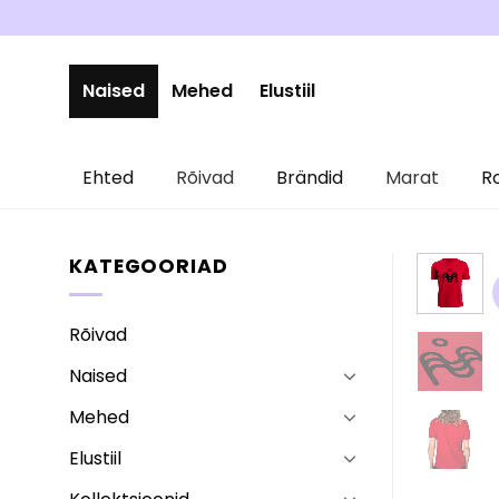
Skip
to
content
Naised
Mehed
Elustiil
Ehted
Rõivad
Brändid
Marat
R
KATEGOORIAD
Rõivad
Naised
Mehed
Elustiil