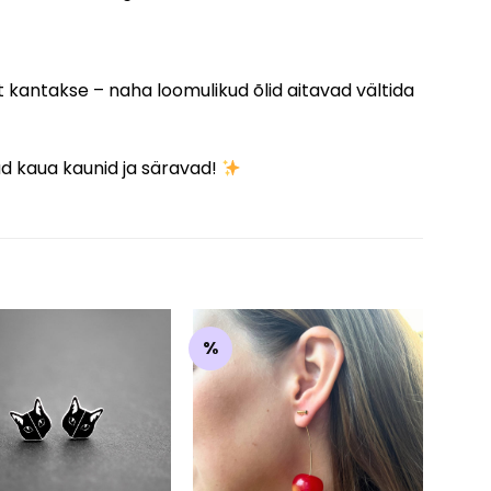
kantakse – naha loomulikud õlid aitavad vältida
ad kaua kaunid ja säravad!
%