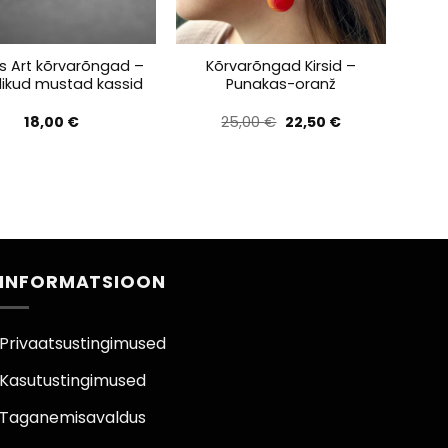
s Art kõrvarõngad –
Kõrvarõngad Kirsid –
ikud mustad kassid
Punakas-oranž
Algne
Praegune
18,00
€
25,00
€
22,50
€
hind
hind
oli:
on:
25,00 €.
22,50 €.
INFORMATSIOON
Privaatsustingimused
Kasutustingimused
Taganemisavaldus