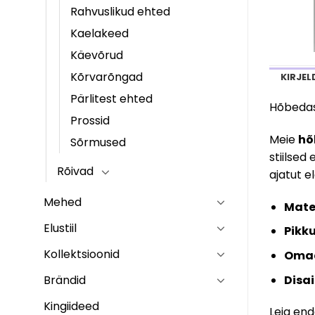
Rahvuslikud ehted
Kaelakeed
Käevõrud
Kõrvarõngad
KIRJEL
Pärlitest ehted
Hõbedas
Prossid
Meie
hõ
Sõrmused
stiilsed
Rõivad
ajatut e
Mehed
Mater
Elustiil
Pikk
Kollektsioonid
Oma
Brändid
Disai
Kingiideed
Leia enda