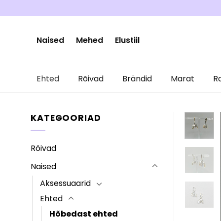
Skip
to
content
Naised
Mehed
Elustiil
Ehted
Rõivad
Brändid
Marat
R
KATEGOORIAD
Rõivad
Naised
Aksessuaarid
Ehted
Hõbedast ehted