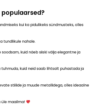
i populaarsed?
ndmiseks kui ka pidulikeks sündmusteks, olles
a tundlikule nahale.
 soodsam, kuid näeb siiski välja elegantne ja
tuhmuda, kuid neid saab lihtsalt puhastada ja
ate stiilide ja muude metallidega, olles ideaalne
 üle maailma!