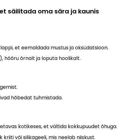
t säilitada oma sära ja kaunis
lappi, et eemaldada mustus ja oksüdatsioon.
 hõõru õrnalt ja loputa hoolikalt.
egemist.
võivad hõbedat tuhmistada
.
letavas kotikeses, et vältida kokkupuudet õhuga.
iiti või silikageeli, mis neelab niiskust.