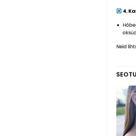
4. Ka
Hõbed
oksü
Neid lih
SEOT