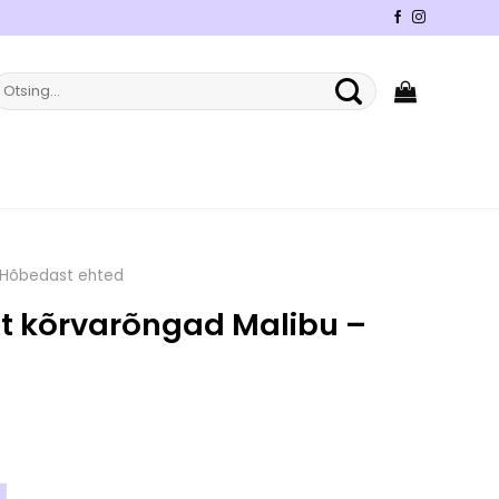
tsi:
Hõbedast ehted
 kõrvarõngad Malibu –