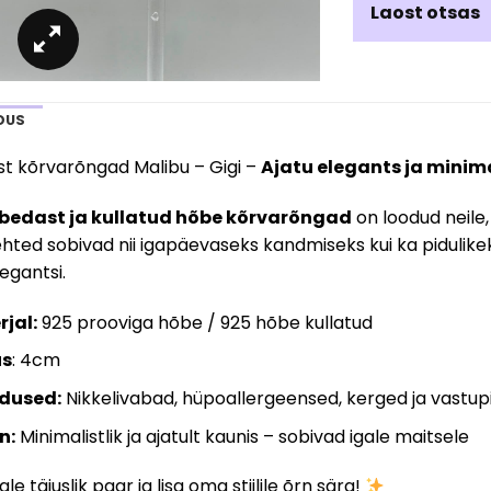
Laost otsas
DUS
t kõrvarõngad Malibu – Gigi –
Ajatu elegants ja minimal
bedast ja kullatud hõbe kõrvarõngad
on loodud neile,
 ehted sobivad nii igapäevaseks kandmiseks kui ka pidulike
legantsi.
jal:
925 prooviga hõbe / 925 hõbe kullatud
us
: 4cm
dused:
Nikkelivabad, hüpoallergeensed, kerged ja vastu
n:
Minimalistlik ja ajatult kaunis – sobivad igale maitsele
le täiuslik paar ja lisa oma stiilile õrn sära!