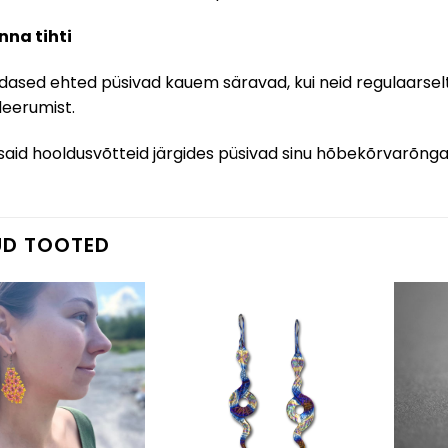
nna tihti
ased ehted püsivad kauem säravad, kui neid regulaarselt 
deerumist
.
tsaid hooldusvõtteid järgides püsivad sinu hõbekõrvarõng
UD TOOTED