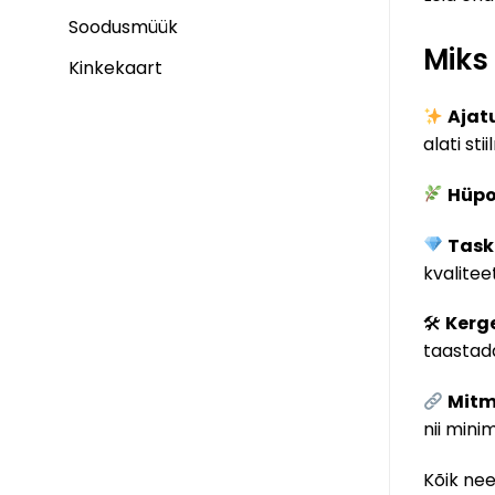
Soodusmüük
Miks
Kinkekaart
Ajat
alati stii
Hüpo
Task
kvalitee
🛠
Kerg
taastad
Mitm
nii mini
Kõik ne