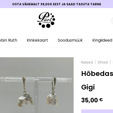
OSTA VÄHEMALT 39,00€ EEST JA SAAD TASUTA TARNE
O
obin Ruth
Kinkekaart
Soodusmüük
Kingiideed
Naised
/
Ehted
/
Hõbedast
Gigi
35,00
€