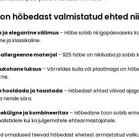
 on hõbedast valmistatud ehted ni
u ja elegantne välimus
– Hõbe sobib nii igapäevaseks ka
lne ja klassikaline.
allergeenne materjal
– 925 hõbe on niklivaba ja sobib k
ukohane luksus
– Võrreldes kulla või plaatinaga on hõbe
tne.
e hooldada ja taastada
– Hõbedast ehted võivad ajaga 
a nende sära.
ekülgne ja kombineeritav
– Hõbedane toon sobib erinev
malistidele kui ka julgematele ehtearmastajatele.
ed omadused teevad hõbedast ehetest armastatud valiku