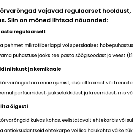
rvarõngad vajavad regulaarset hooldust, e
s. Siin on mõned lihtsad nõuanded:
uhasta regulaarselt
a pehmet mikrofiiberlappi või spetsiaalset hõbepuhastus
ama puhastuse jaoks tee pasta söögisoodast ja veest (1:1),
ldi niiskust ja kemikaale
kõrvarõngad ära enne ujumist, duši all käimist või trennit
eemal parfüümidest, juukselakkidest ja kreemidest, mis 
ilita õigesti
kõrvarõngaid kuivas kohas, eelistatavalt ehtekarbis või su
a antioksüdantseid ehtekarpe või lisa hoiukohta väike tükk kr