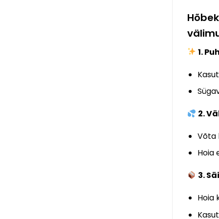
Hõbekõ
välimu
1. P
Kasut
Sügav
2. Vä
Võta 
Hoia 
3. Sä
Hoia 
Kasut