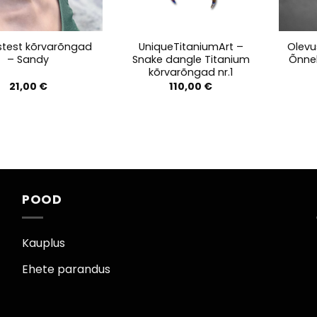
test kõrvarõngad
UniqueTitaniumArt –
Olevu
– Sandy
Snake dangle Titanium
Õnnel
kõrvarõngad nr.1
21,00
€
110,00
€
POOD
Kauplus
Ehete parandus