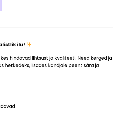
istlik ilu!
 kes hindavad lihtsust ja kvaliteeti. Need kerged ja
ks hetkedeks, lisades kandjale peent sära ja
pidavad